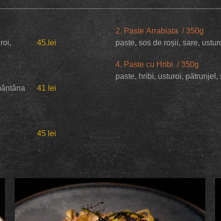
2. Paste Arrabiata
/ 350g
roi,
45.lei
paste, sos de roșii, sare, usturoi
4. Paste cu Hribi / 350g
paste, hribi, usturoi, pătrunjel
mântâna
41 lei
,
45 lei