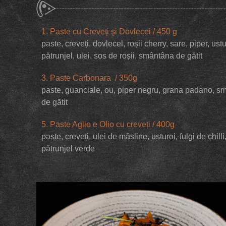
1. Paste cu Creveți și Dovlecei / 450 g
paste, creveți, dovlecel, roșii cherry, sare, piper, ustu
pătrunjel, ulei, sos de roșii, smântâna de gătit
3. Paste Carbonara / 350g
paste, guanciale, ou, piper negru, grana padano, s
de gătit
5. Paste Aglio e Olio cu creveți / 400g
paste, creveți, ulei de măsline, usturoi, fulgi de chilli
pătrunjel verde