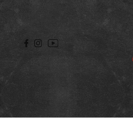
Adresa:
Hack Halasi Gyula nr.8 în
Na
cartierul Grigorescu
Telefon:
0359.405.421
/
0773.881.410
Facebook:
PizzeriaCardinaleOradea
Copyright 2020 