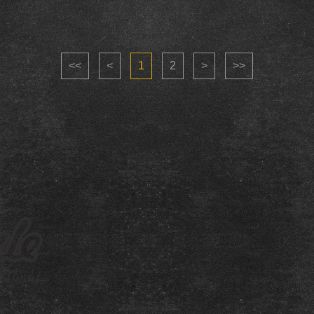
<<
<
1
2
>
>>