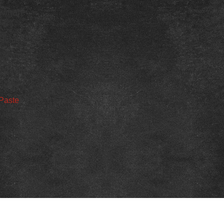
vigare
Home
Despre noi
Pizzerie
Burgeri
Paste
Meniul Zilei
Desert
Contact
Preparate la comanda
by Restaurant | Pizzerie | Cardinale din Oradea, toate drept